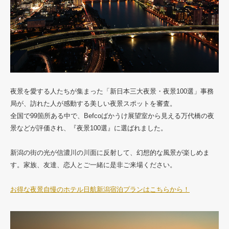
夜景を愛する人たちが集まった「新日本三大夜景・夜景100選」事務
局が、訪れた人が感動する美しい夜景スポットを審査。
全国で99箇所ある中で、Befcoばかうけ展望室から見える万代橋の夜
景などが評価され、『夜景100選』に選ばれました。
新潟の街の光が信濃川の川面に反射して、幻想的な風景が楽しめま
す。家族、友達、恋人とご一緒に是非ご来場ください。
お得な夜景自慢のホテル日航新潟宿泊プランはこちらから！