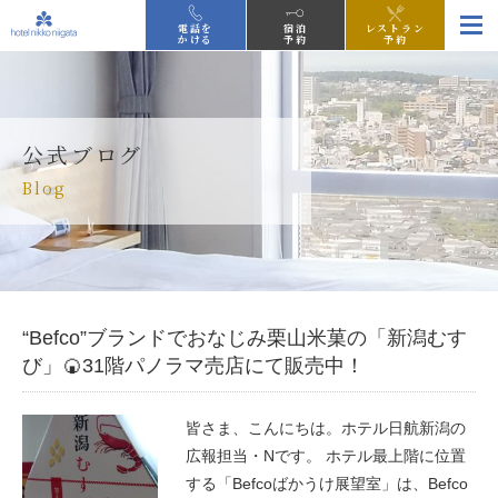
電話を
宿泊
レストラン
かける
予約
予約
公式ブログ
Blog
“Befco”ブランドでおなじみ栗山米菓の「新潟むす
び」🍘31階パノラマ売店にて販売中！
皆さま、こんにちは。ホテル日航新潟の
広報担当・Nです。 ホテル最上階に位置
する「Befcoばかうけ展望室」は、Befco