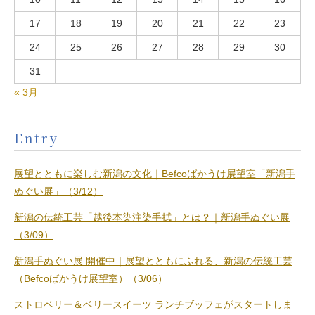
17
18
19
20
21
22
23
24
25
26
27
28
29
30
31
« 3月
Entry
展望とともに楽しむ新潟の文化｜Befcoばかうけ展望室「新潟手
ぬぐい展」（3/12）
新潟の伝統工芸「越後本染注染手拭」とは？｜新潟手ぬぐい展
（3/09）
新潟手ぬぐい展 開催中｜展望とともにふれる、新潟の伝統工芸
（Befcoばかうけ展望室）（3/06）
ストロベリー＆ベリースイーツ ランチブッフェがスタートしま