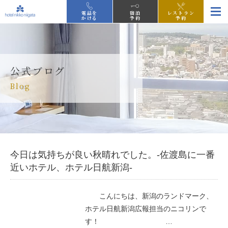
電話を
宿泊
レストラン
かける
予約
予約
公式ブログ
Blog
今日は気持ちが良い秋晴れでした。-佐渡島に一番
近いホテル、ホテル日航新潟-
こんにちは、新潟のランドマーク、
ホテル日航新潟広報担当のニコリンで
す！ …