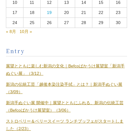
10
11
12
13
14
15
16
17
18
19
20
21
22
23
24
25
26
27
28
29
30
« 8月
10月 »
Entry
展望とともに楽しむ新潟の文化｜Befcoばかうけ展望室「新潟手
ぬぐい展」（3/12）
新潟の伝統工芸「越後本染注染手拭」とは？｜新潟手ぬぐい展
（3/09）
新潟手ぬぐい展 開催中｜展望とともにふれる、新潟の伝統工芸
（Befcoばかうけ展望室）（3/06）
ストロベリー＆ベリースイーツ ランチブッフェがスタートしま
した（2/23）