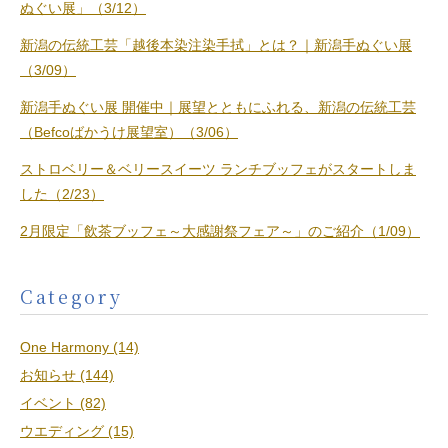
ぬぐい展」（3/12）
新潟の伝統工芸「越後本染注染手拭」とは？｜新潟手ぬぐい展
（3/09）
新潟手ぬぐい展 開催中｜展望とともにふれる、新潟の伝統工芸
（Befcoばかうけ展望室）（3/06）
ストロベリー＆ベリースイーツ ランチブッフェがスタートしま
した（2/23）
2月限定「飲茶ブッフェ～大感謝祭フェア～」のご紹介（1/09）
Category
One Harmony (14)
お知らせ (144)
イベント (82)
ウエディング (15)