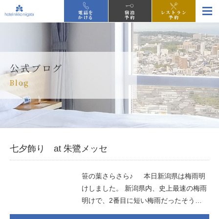
電話を
宿泊
レストラン
かける
予約
予約
公式ブログ
Blog
七夕飾り at 朱鷺メッセ
笹の葉さらさら♪ 本日新潟県は梅雨明
けしました。 新潟県内、史上最速の梅雨
明けで、2番目に短い梅雨だったそう…