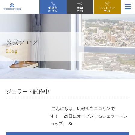
電話を
宿泊
レストラン
かける
予約
予約
公式ブログ
Blog
ジェラート試作中
こんにちは、広報担当ニコリンで
す！ 29日にオープンするジェラートシ
ョップ。 &n…