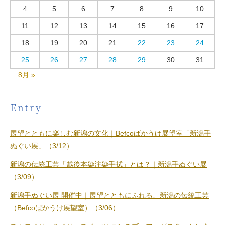
4
5
6
7
8
9
10
11
12
13
14
15
16
17
18
19
20
21
22
23
24
25
26
27
28
29
30
31
8月 »
Entry
展望とともに楽しむ新潟の文化｜Befcoばかうけ展望室「新潟手
ぬぐい展」（3/12）
新潟の伝統工芸「越後本染注染手拭」とは？｜新潟手ぬぐい展
（3/09）
新潟手ぬぐい展 開催中｜展望とともにふれる、新潟の伝統工芸
（Befcoばかうけ展望室）（3/06）