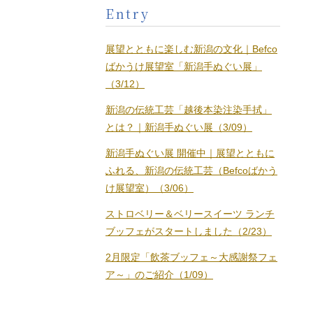
Entry
展望とともに楽しむ新潟の文化｜Befco
ばかうけ展望室「新潟手ぬぐい展」
（3/12）
新潟の伝統工芸「越後本染注染手拭」
とは？｜新潟手ぬぐい展（3/09）
新潟手ぬぐい展 開催中｜展望とともに
ふれる、新潟の伝統工芸（Befcoばかう
け展望室）（3/06）
ストロベリー＆ベリースイーツ ランチ
ブッフェがスタートしました（2/23）
2月限定「飲茶ブッフェ～大感謝祭フェ
ア～」のご紹介（1/09）