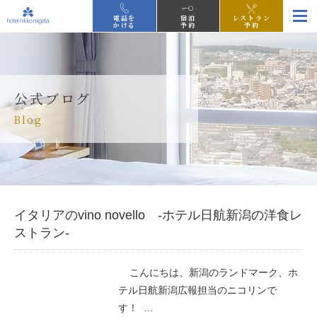
電話を
宿泊
レストラン
かける
予約
予約
公式ブログ
Blog
イタリアのvino novello -ホテル日航新潟の洋食レ
ストラン-
こんにちは、新潟のランドマーク、ホ
テル日航新潟広報担当のニコリンで
す！ …