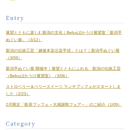
Entry
展望とともに楽しむ新潟の文化｜Befcoばかうけ展望室「新潟手
ぬぐい展」（3/12）
新潟の伝統工芸「越後本染注染手拭」とは？｜新潟手ぬぐい展
（3/09）
新潟手ぬぐい展 開催中｜展望とともにふれる、新潟の伝統工芸
（Befcoばかうけ展望室）（3/06）
ストロベリー＆ベリースイーツ ランチブッフェがスタートしま
した（2/23）
2月限定「飲茶ブッフェ～大感謝祭フェア～」のご紹介（1/09）
Category