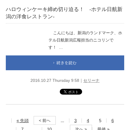
ハロウィンケーキ締め切り迫る！ -ホテル日航新
潟の洋食レストラン-
こんにちは、新潟のランドマーク、ホ
テル日航新潟広報担当のニコリンで
す！ …
続きを読む
2016.10.27 Thursday 9:58｜
セリーナ
« 先頭
...
3
4
5
6
< 前へ
7
...
10
...
最後 »
次へ >