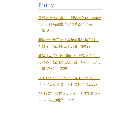
Entry
展望とともに楽しむ新潟の文化｜Befco
ばかうけ展望室「新潟手ぬぐい展」
（3/12）
新潟の伝統工芸「越後本染注染手拭」
とは？｜新潟手ぬぐい展（3/09）
新潟手ぬぐい展 開催中｜展望とともに
ふれる、新潟の伝統工芸（Befcoばかう
け展望室）（3/06）
ストロベリー＆ベリースイーツ ランチ
ブッフェがスタートしました（2/23）
2月限定「飲茶ブッフェ～大感謝祭フェ
ア～」のご紹介（1/09）