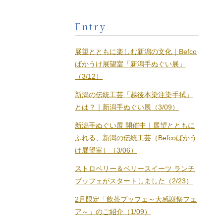
Entry
展望とともに楽しむ新潟の文化｜Befco
ばかうけ展望室「新潟手ぬぐい展」
（3/12）
新潟の伝統工芸「越後本染注染手拭」
とは？｜新潟手ぬぐい展（3/09）
新潟手ぬぐい展 開催中｜展望とともに
ふれる、新潟の伝統工芸（Befcoばかう
け展望室）（3/06）
ストロベリー＆ベリースイーツ ランチ
ブッフェがスタートしました（2/23）
2月限定「飲茶ブッフェ～大感謝祭フェ
ア～」のご紹介（1/09）