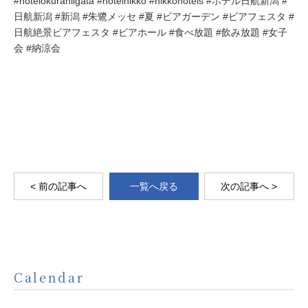
#hotelokuraniigata #hotelnikko #nikkohotels #ホテル日航新潟 #
日航新潟 #新潟 #朱鷺メッセ #夏 #ビアガーデン #ビアフェスタ #
日航絶景ビアフェスタ #ビアホール #食べ放題 #飲み放題 #女子
会 #納涼会
< 前の記事へ
一覧へ戻る
次の記事へ >
Calendar