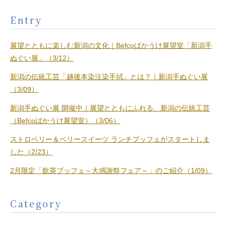
Entry
展望とともに楽しむ新潟の文化｜Befcoばかうけ展望室「新潟手
ぬぐい展」（3/12）
新潟の伝統工芸「越後本染注染手拭」とは？｜新潟手ぬぐい展
（3/09）
新潟手ぬぐい展 開催中｜展望とともにふれる、新潟の伝統工芸
（Befcoばかうけ展望室）（3/06）
ストロベリー＆ベリースイーツ ランチブッフェがスタートしま
した（2/23）
2月限定「飲茶ブッフェ～大感謝祭フェア～」のご紹介（1/09）
Category