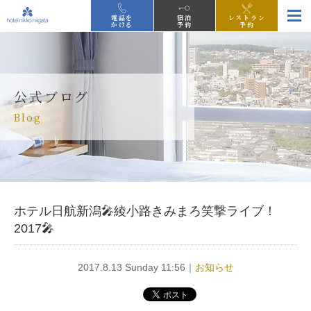
電話を
宿泊
レストラン
かける
予約
予約
公式ブログ
Blog
ホテル日航新潟🎤綾小路きみまろ笑撃ライブ！
2017🎤
2017.8.13 Sunday 11:56｜
お知らせ