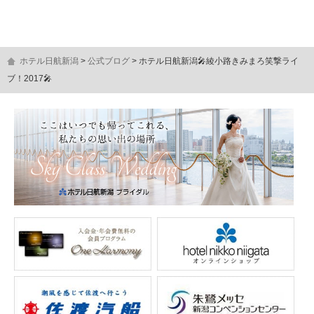
ホテル日航新潟
公式ブログ
ホテル日航新潟🎤綾小路きみまろ笑撃ライ
ブ！2017🎤