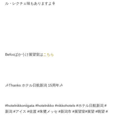
ル・レクチェ味もありますよ🍦
Befcoばかうけ展望室は
こちら
🎶Thanks ホテル日航新潟 15周年🎶
#hotelnikkoniigata #hotelnikko #nikkohotels #ホテル日航新潟 #
新潟 #アイス #佐渡 #朱鷺メッセ #新潟市 #展望室#展望 #眺望 #