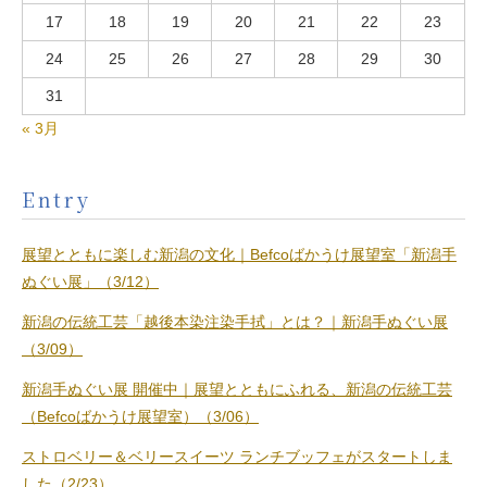
17
18
19
20
21
22
23
24
25
26
27
28
29
30
31
« 3月
Entry
展望とともに楽しむ新潟の文化｜Befcoばかうけ展望室「新潟手
ぬぐい展」（3/12）
新潟の伝統工芸「越後本染注染手拭」とは？｜新潟手ぬぐい展
（3/09）
新潟手ぬぐい展 開催中｜展望とともにふれる、新潟の伝統工芸
（Befcoばかうけ展望室）（3/06）
ストロベリー＆ベリースイーツ ランチブッフェがスタートしま
した（2/23）