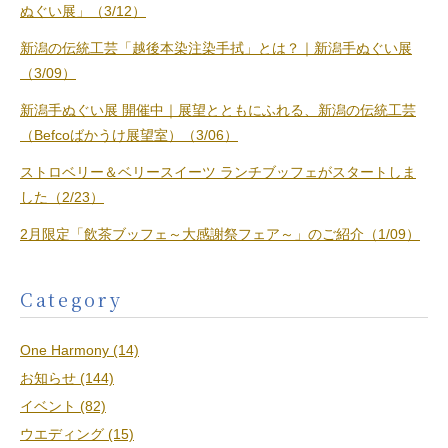
ぬぐい展」（3/12）
新潟の伝統工芸「越後本染注染手拭」とは？｜新潟手ぬぐい展
（3/09）
新潟手ぬぐい展 開催中｜展望とともにふれる、新潟の伝統工芸
（Befcoばかうけ展望室）（3/06）
ストロベリー＆ベリースイーツ ランチブッフェがスタートしま
した（2/23）
2月限定「飲茶ブッフェ～大感謝祭フェア～」のご紹介（1/09）
Category
One Harmony (14)
お知らせ (144)
イベント (82)
ウエディング (15)