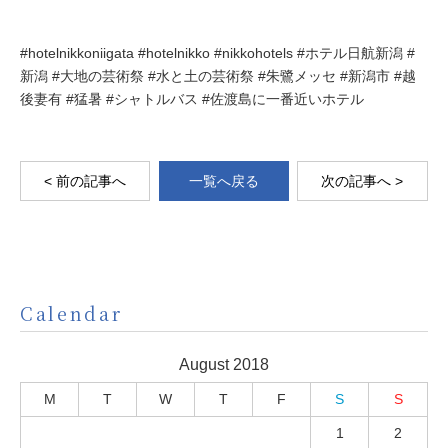
#hotelnikkoniigata #hotelnikko #nikkohotels #ホテル日航新潟 #
新潟 #大地の芸術祭 #水と土の芸術祭 #朱鷺メッセ #新潟市 #越
後妻有 #猛暑 #シャトルバス #佐渡島に一番近いホテル
< 前の記事へ
一覧へ戻る
次の記事へ >
Calendar
August 2018
M
T
W
T
F
S
S
1
2