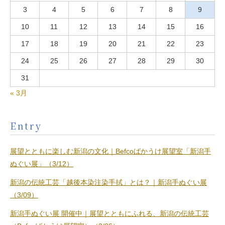
3
4
5
6
7
8
9
10
11
12
13
14
15
16
17
18
19
20
21
22
23
24
25
26
27
28
29
30
31
« 3月
Entry
展望とともに楽しむ新潟の文化｜Befcoばかうけ展望室「新潟手
ぬぐい展」（3/12）
新潟の伝統工芸「越後本染注染手拭」とは？｜新潟手ぬぐい展
（3/09）
新潟手ぬぐい展 開催中｜展望とともにふれる、新潟の伝統工芸