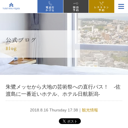
電話を
宿泊
レストラン
かける
予約
予約
公式ブログ
Blog
朱鷺メッセから大地の芸術祭への直行バス！ -佐
渡島に一番近いホテル、ホテル日航新潟-
2018.8.16 Thursday 17:38｜
観光情報