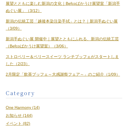
展望とともに楽しむ新潟の文化｜Befcoばかうけ展望室「新潟手
ぬぐい展」（3/12）
新潟の伝統工芸「越後本染注染手拭」とは？｜新潟手ぬぐい展
（3/09）
新潟手ぬぐい展 開催中｜展望とともにふれる、新潟の伝統工芸
（Befcoばかうけ展望室）（3/06）
ストロベリー＆ベリースイーツ ランチブッフェがスタートしま
した（2/23）
2月限定「飲茶ブッフェ～大感謝祭フェア～」のご紹介（1/09）
Category
One Harmony (14)
お知らせ (144)
イベント (82)