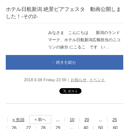
ホテル日航新潟 絶景ビアフェスタ 動画公開しま
した！-その2-
みなさま こんにちは 新潟のランド
マーク、ホテル日航新潟広報担当のニコ
リンの妹分 にこるこ です い…
続きを読む
2018.6.08 Friday 22:00｜
お知らせ
,
イベント
« 先頭
...
10
20
...
25
< 前へ
26
27
28
29
...
40
50
60