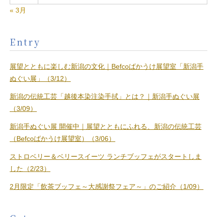
« 3月
Entry
展望とともに楽しむ新潟の文化｜Befcoばかうけ展望室「新潟手
ぬぐい展」（3/12）
新潟の伝統工芸「越後本染注染手拭」とは？｜新潟手ぬぐい展
（3/09）
新潟手ぬぐい展 開催中｜展望とともにふれる、新潟の伝統工芸
（Befcoばかうけ展望室）（3/06）
ストロベリー＆ベリースイーツ ランチブッフェがスタートしま
した（2/23）
2月限定「飲茶ブッフェ～大感謝祭フェア～」のご紹介（1/09）