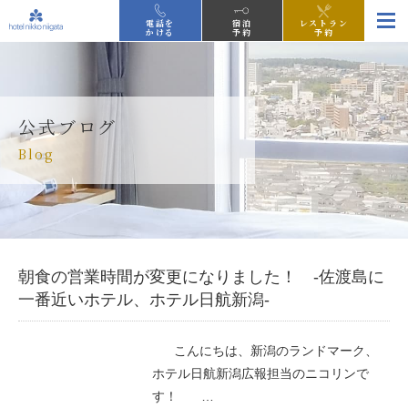
電話を
宿泊
レストラン
かける
予約
予約
公式ブログ
Blog
朝食の営業時間が変更になりました！ -佐渡島に
一番近いホテル、ホテル日航新潟-
こんにちは、新潟のランドマーク、
ホテル日航新潟広報担当のニコリンで
す！ …