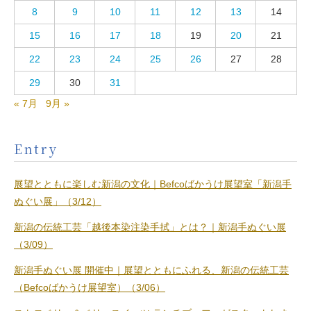
8
9
10
11
12
13
14
15
16
17
18
19
20
21
22
23
24
25
26
27
28
29
30
31
« 7月
9月 »
Entry
展望とともに楽しむ新潟の文化｜Befcoばかうけ展望室「新潟手
ぬぐい展」（3/12）
新潟の伝統工芸「越後本染注染手拭」とは？｜新潟手ぬぐい展
（3/09）
新潟手ぬぐい展 開催中｜展望とともにふれる、新潟の伝統工芸
（Befcoばかうけ展望室）（3/06）