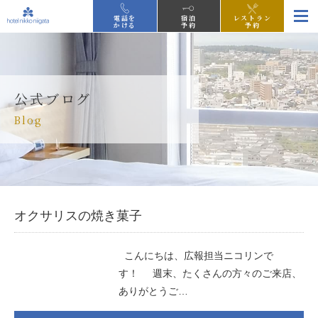
電話を
宿泊
レストラン
かける
予約
予約
公式ブログ
Blog
オクサリスの焼き菓子
こんにちは、広報担当ニコリンで
す！ 週末、たくさんの方々のご来店、
ありがとうご…