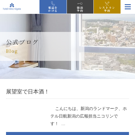
電話を
宿泊
レストラン
かける
予約
予約
公式ブログ
Blog
展望室で日本酒！
こんにちは、新潟のランドマーク、ホ
テル日航新潟の広報担当ニコリンで
す！ …