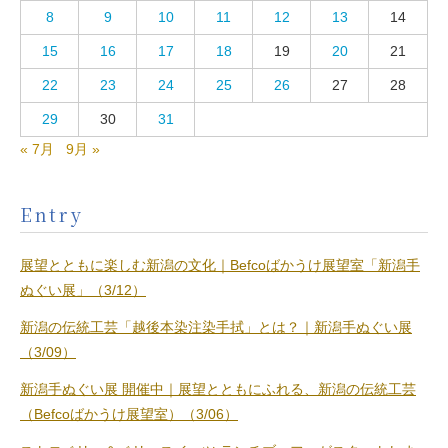
8
9
10
11
12
13
14
15
16
17
18
19
20
21
22
23
24
25
26
27
28
29
30
31
« 7月
9月 »
Entry
展望とともに楽しむ新潟の文化｜Befcoばかうけ展望室「新潟手
ぬぐい展」（3/12）
新潟の伝統工芸「越後本染注染手拭」とは？｜新潟手ぬぐい展
（3/09）
新潟手ぬぐい展 開催中｜展望とともにふれる、新潟の伝統工芸
（Befcoばかうけ展望室）（3/06）