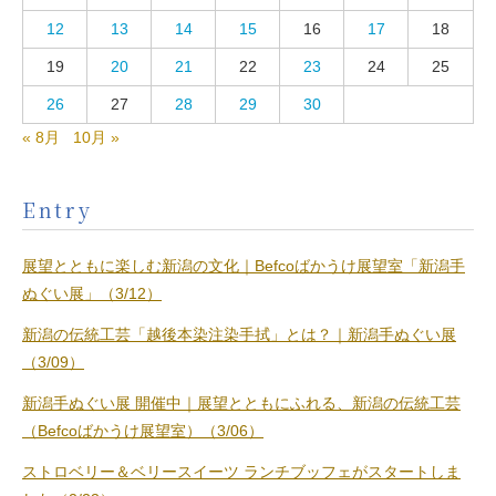
12
13
14
15
16
17
18
19
20
21
22
23
24
25
26
27
28
29
30
« 8月
10月 »
Entry
展望とともに楽しむ新潟の文化｜Befcoばかうけ展望室「新潟手
ぬぐい展」（3/12）
新潟の伝統工芸「越後本染注染手拭」とは？｜新潟手ぬぐい展
（3/09）
新潟手ぬぐい展 開催中｜展望とともにふれる、新潟の伝統工芸
（Befcoばかうけ展望室）（3/06）
ストロベリー＆ベリースイーツ ランチブッフェがスタートしま