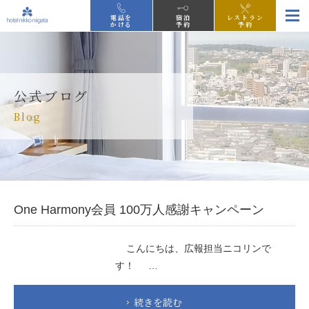
電話を
宿泊
レストラン
かける
予約
予約
公式ブログ
Blog
One Harmony会員 100万人感謝キャンペーン
こんにちは、広報担当ニコリンで
す！ …
続きを読む