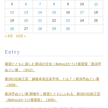
5
6
7
8
9
10
11
12
13
14
15
16
17
18
19
20
21
22
23
24
25
26
27
28
29
30
« 8月
10月 »
Entry
展望とともに楽しむ新潟の文化｜Befcoばかうけ展望室「新潟手
ぬぐい展」（3/12）
新潟の伝統工芸「越後本染注染手拭」とは？｜新潟手ぬぐい展
（3/09）
新潟手ぬぐい展 開催中｜展望とともにふれる、新潟の伝統工芸
（Befcoばかうけ展望室）（3/06）