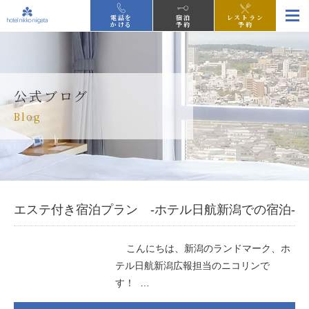
電話を
宿泊
レストラン
かける
予約
予約
公式ブログ
Blog
エステ付き宿泊プラン -ホテル日航新潟での宿泊-
こんにちは、新潟のランドマーク、ホ
テル日航新潟広報担当のニコリンで
す！ …