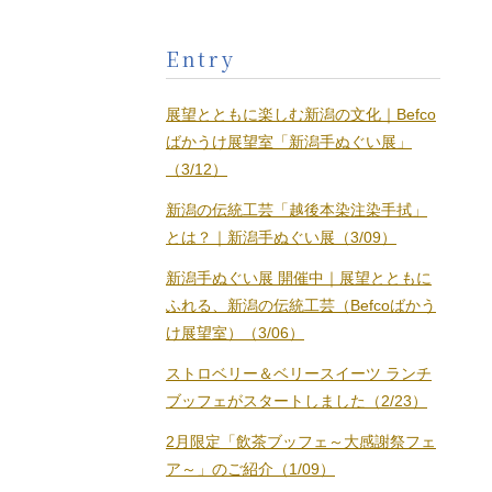
Entry
展望とともに楽しむ新潟の文化｜Befco
ばかうけ展望室「新潟手ぬぐい展」
（3/12）
新潟の伝統工芸「越後本染注染手拭」
とは？｜新潟手ぬぐい展（3/09）
新潟手ぬぐい展 開催中｜展望とともに
ふれる、新潟の伝統工芸（Befcoばかう
け展望室）（3/06）
ストロベリー＆ベリースイーツ ランチ
ブッフェがスタートしました（2/23）
2月限定「飲茶ブッフェ～大感謝祭フェ
ア～」のご紹介（1/09）