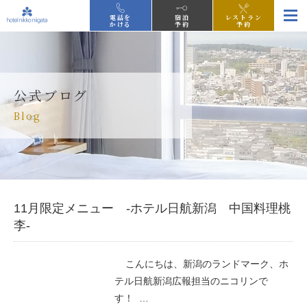
電話を
宿泊
レストラン
かける
予約
予約
公式ブログ
Blog
11月限定メニュー -ホテル日航新潟 中国料理桃
李-
こんにちは、新潟のランドマーク、ホ
テル日航新潟広報担当のニコリンで
す！ …