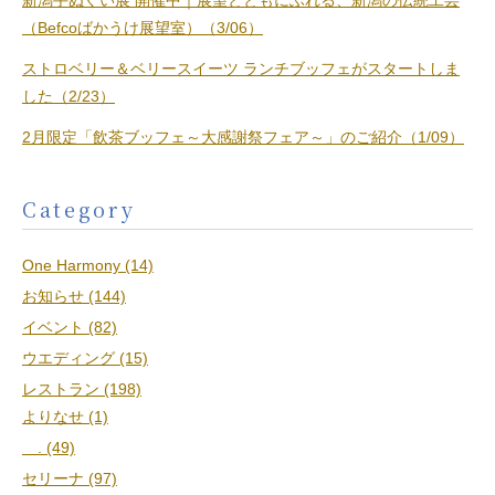
新潟手ぬぐい展 開催中｜展望とともにふれる、新潟の伝統工芸
（Befcoばかうけ展望室）（3/06）
ストロベリー＆ベリースイーツ ランチブッフェがスタートしま
した（2/23）
2月限定「飲茶ブッフェ～大感謝祭フェア～」のご紹介（1/09）
Category
One Harmony (14)
お知らせ (144)
イベント (82)
ウエディング (15)
レストラン (198)
よりなせ (1)
. (49)
セリーナ (97)