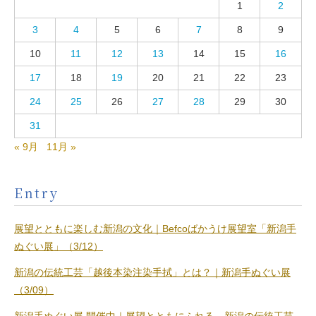
1
2
3
4
5
6
7
8
9
10
11
12
13
14
15
16
17
18
19
20
21
22
23
24
25
26
27
28
29
30
31
« 9月
11月 »
Entry
展望とともに楽しむ新潟の文化｜Befcoばかうけ展望室「新潟手
ぬぐい展」（3/12）
新潟の伝統工芸「越後本染注染手拭」とは？｜新潟手ぬぐい展
（3/09）