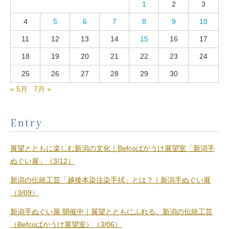
1
2
3
4
5
6
7
8
9
10
11
12
13
14
15
16
17
18
19
20
21
22
23
24
25
26
27
28
29
30
« 5月
7月 »
Entry
展望とともに楽しむ新潟の文化｜Befcoばかうけ展望室「新潟手
ぬぐい展」（3/12）
新潟の伝統工芸「越後本染注染手拭」とは？｜新潟手ぬぐい展
（3/09）
新潟手ぬぐい展 開催中｜展望とともにふれる、新潟の伝統工芸
（Befcoばかうけ展望室）（3/06）