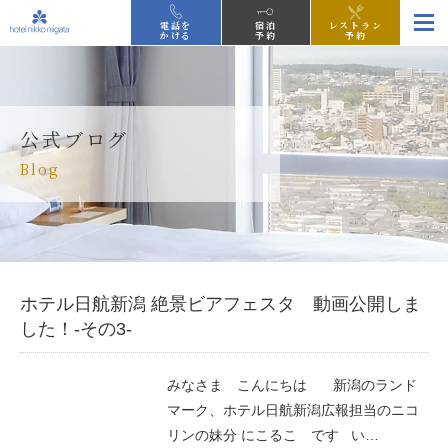
電話を
宿泊
レストラン
かける
予約
予約
公式ブログ
Blog
ホテル日航新潟 絶景ビアフェスタ 動画公開しま
した！-その3-
みなさま こんにちは 新潟のランド
マーク、ホテル日航新潟広報担当のニコ
リンの妹分 にこるこ です い…