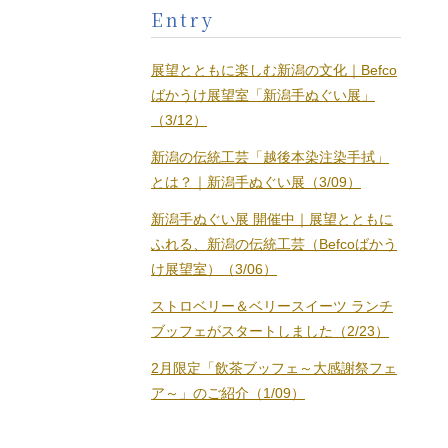
Entry
展望とともに楽しむ新潟の文化｜Befco
ばかうけ展望室「新潟手ぬぐい展」
（3/12）
新潟の伝統工芸「越後本染注染手拭」
とは？｜新潟手ぬぐい展（3/09）
新潟手ぬぐい展 開催中｜展望とともに
ふれる、新潟の伝統工芸（Befcoばかう
け展望室）（3/06）
ストロベリー＆ベリースイーツ ランチ
ブッフェがスタートしました（2/23）
2月限定「飲茶ブッフェ～大感謝祭フェ
ア～」のご紹介（1/09）