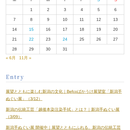
1
2
3
4
5
6
7
8
9
10
11
12
13
14
15
16
17
18
19
20
21
22
23
24
25
26
27
28
29
30
31
« 6月
11月 »
Entry
展望とともに楽しむ新潟の文化｜Befcoばかうけ展望室「新潟手
ぬぐい展」（3/12）
新潟の伝統工芸「越後本染注染手拭」とは？｜新潟手ぬぐい展
（3/09）
新潟手ぬぐい展 開催中｜展望とともにふれる、新潟の伝統工芸