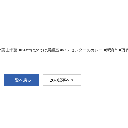
co #Befco栗山米菓 #Befcoばかうけ展望室 #バスセンターのカレー #新潟市 
一覧へ戻る
次の記事へ >