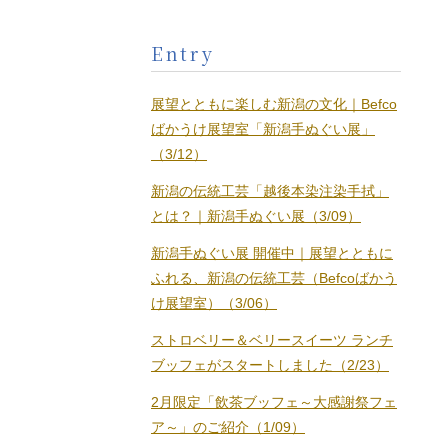
Entry
展望とともに楽しむ新潟の文化｜Befco
ばかうけ展望室「新潟手ぬぐい展」
（3/12）
新潟の伝統工芸「越後本染注染手拭」
とは？｜新潟手ぬぐい展（3/09）
新潟手ぬぐい展 開催中｜展望とともに
ふれる、新潟の伝統工芸（Befcoばかう
け展望室）（3/06）
ストロベリー＆ベリースイーツ ランチ
ブッフェがスタートしました（2/23）
2月限定「飲茶ブッフェ～大感謝祭フェ
ア～」のご紹介（1/09）