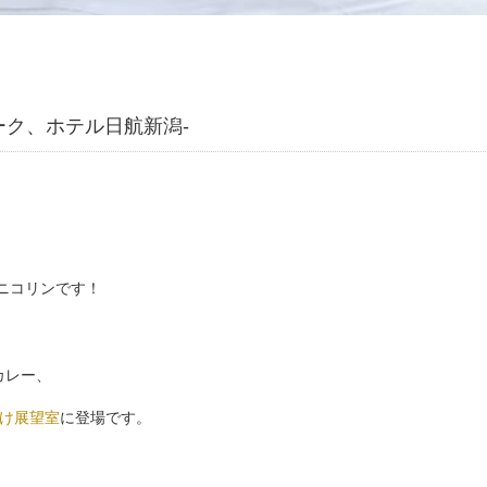
ーク、ホテル日航新潟-
広報担当のニコリンです！
カレー、
うけ展望室
に登場です。