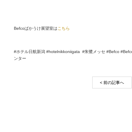
Befcoばかうけ展望室は
こちら
#ホテル日航新潟 #hotelnikkoniigata #朱鷺メッセ #Bef
ンター
< 前の記事へ