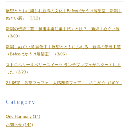
展望とともに楽しむ新潟の文化｜Befcoばかうけ展望室「新潟手
ぬぐい展」（3/12）
新潟の伝統工芸「越後本染注染手拭」とは？｜新潟手ぬぐい展
（3/09）
新潟手ぬぐい展 開催中｜展望とともにふれる、新潟の伝統工芸
（Befcoばかうけ展望室）（3/06）
ストロベリー＆ベリースイーツ ランチブッフェがスタートしま
した（2/23）
2月限定「飲茶ブッフェ～大感謝祭フェア～」のご紹介（1/09）
Category
One Harmony (14)
お知らせ (144)