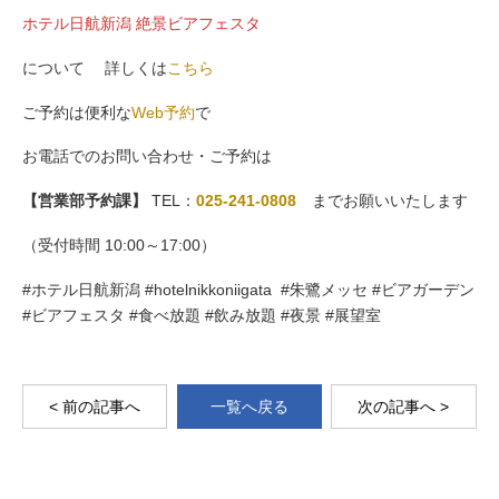
ホテル日航新潟 絶景ビアフェスタ
について 詳しくは
こちら
ご予約は便利な
Web予約
で
お電話でのお問い合わせ・ご予約は
【営業部予約課】
TEL：
025-241-0808
までお願いいたします
（受付時間 10:00～17:00）
#ホテル日航新潟 #hotelnikkoniigata #朱鷺メッセ #ビアガーデン
#ビアフェスタ #食べ放題 #飲み放題 #夜景 #展望室
< 前の記事へ
一覧へ戻る
次の記事へ >