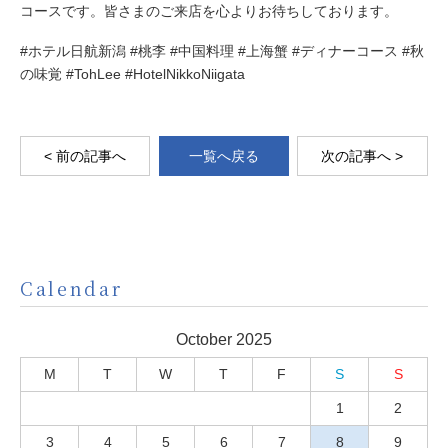
コースです。皆さまのご来店を心よりお待ちしております。
#ホテル日航新潟 #桃李 #中国料理 #上海蟹 #ディナーコース #秋
の味覚 #TohLee #HotelNikkoNiigata
< 前の記事へ
一覧へ戻る
次の記事へ >
Calendar
October 2025
M
T
W
T
F
S
S
1
2
3
4
5
6
7
8
9