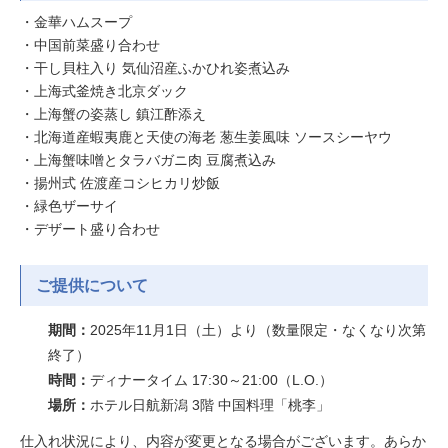
・金華ハムスープ
・中国前菜盛り合わせ
・干し貝柱入り 気仙沼産ふかひれ姿煮込み
・上海式釜焼き北京ダック
・上海蟹の姿蒸し 鎮江酢添え
・北海道産蝦夷鹿と天使の海老 葱生姜風味 ソースシーヤウ
・上海蟹味噌とタラバガニ肉 豆腐煮込み
・揚州式 佐渡産コシヒカリ炒飯
・緑色ザーサイ
・デザート盛り合わせ
ご提供について
期間：
2025年11月1日（土）より（数量限定・なくなり次第
終了）
時間：
ディナータイム 17:30～21:00（L.O.）
場所：
ホテル日航新潟 3階 中国料理「桃李」
仕入れ状況により、内容が変更となる場合がございます。あらか