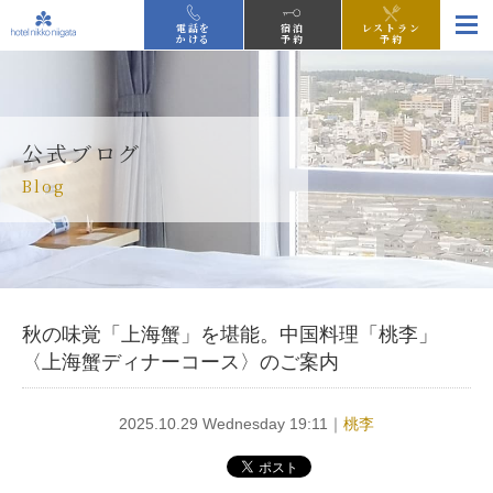
電話を
宿泊
レストラン
かける
予約
予約
公式ブログ
Blog
秋の味覚「上海蟹」を堪能。中国料理「桃李」
〈上海蟹ディナーコース〉のご案内
2025.10.29 Wednesday 19:11｜
桃李