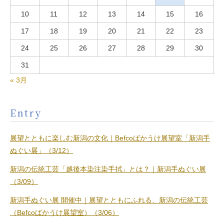
10
11
12
13
14
15
16
17
18
19
20
21
22
23
24
25
26
27
28
29
30
31
« 3月
Entry
展望とともに楽しむ新潟の文化｜Befcoばかうけ展望室「新潟手
ぬぐい展」（3/12）
新潟の伝統工芸「越後本染注染手拭」とは？｜新潟手ぬぐい展
（3/09）
新潟手ぬぐい展 開催中｜展望とともにふれる、新潟の伝統工芸
（Befcoばかうけ展望室）（3/06）