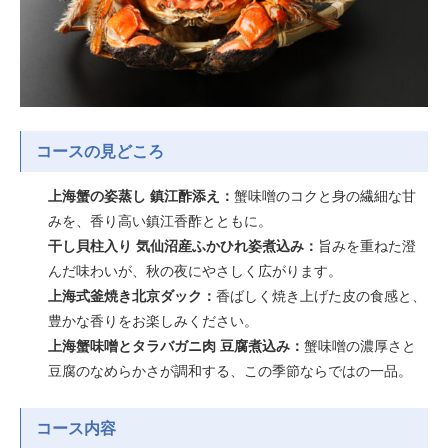
コースの見どころ
上海蟹の姿蒸し 鎮江酢添え：
蟹味噌のコクと身の繊細な甘
みを、香り高い鎮江香酢とともに。
干し貝柱入り 気仙沼産ふかひれ姿煮込み：
旨みを重ねた澄
んだ味わいが、秋の夜にやさしく広がります。
上海式釜焼き北京ダック：
香ばしく焼き上げた皮の食感と、
豊かな香りをお楽しみください。
上海蟹味噌とタラバガニ肉 豆腐煮込み：
蟹味噌の濃厚さと
豆腐のなめらかさが調和する、この季節ならではの一品。
コース内容