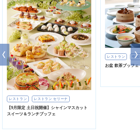
レストラン
中国
お盆 飲茶ブッフェ
レストラン
レストラン セリーナ
【9月限定 土日祝開催】シャインマスカット
スイーツ＆ランチブッフェ