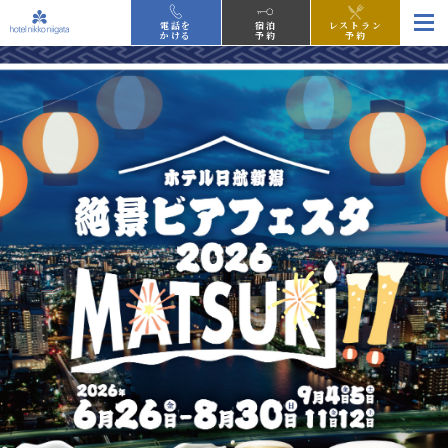
電話を
宿泊
レストラン
かける
予約
予約
新客室
プライムフロア niigata プラス
誕生