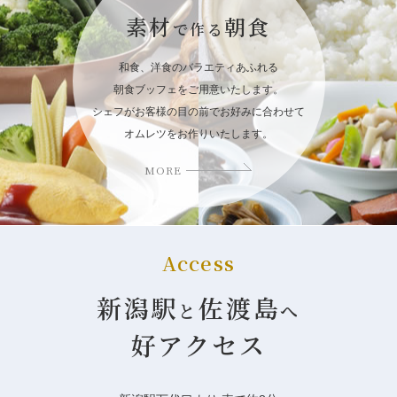
素材
朝食
で作る
和食、洋食のバラエティあふれる
朝食ブッフェをご用意いたします。
シェフがお客様の目の前でお好みに合わせて
オムレツをお作りいたします。
MORE
Access
新潟駅
佐渡島
と
へ
好アクセス