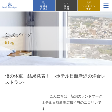
電話を
宿泊
レストラン
かける
予約
予約
公式ブログ
Blog
僕の体重、結果発表！ -ホテル日航新潟の洋食レ
ストラン-
こんにちは、新潟のランドマーク、
ホテル日航新潟広報担当のニコリンで
す！ …