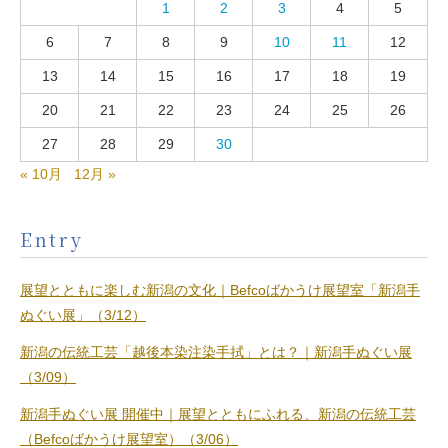
1
2
3
4
5
6
7
8
9
10
11
12
13
14
15
16
17
18
19
20
21
22
23
24
25
26
27
28
29
30
« 10月
12月 »
Entry
展望とともに楽しむ新潟の文化｜Befcoばかうけ展望室「新潟手
ぬぐい展」（3/12）
新潟の伝統工芸「越後本染注染手拭」とは？｜新潟手ぬぐい展
（3/09）
新潟手ぬぐい展 開催中｜展望とともにふれる、新潟の伝統工芸
（Befcoばかうけ展望室）（3/06）