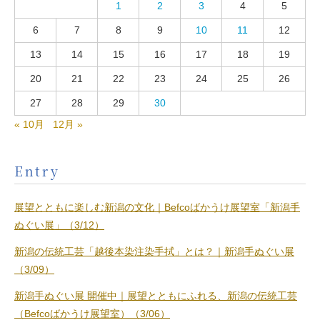
1
2
3
4
5
6
7
8
9
10
11
12
13
14
15
16
17
18
19
20
21
22
23
24
25
26
27
28
29
30
« 10月
12月 »
Entry
展望とともに楽しむ新潟の文化｜Befcoばかうけ展望室「新潟手
ぬぐい展」（3/12）
新潟の伝統工芸「越後本染注染手拭」とは？｜新潟手ぬぐい展
（3/09）
新潟手ぬぐい展 開催中｜展望とともにふれる、新潟の伝統工芸
（Befcoばかうけ展望室）（3/06）