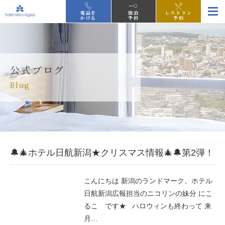
電話を
宿泊
レストラン
かける
予約
予約
公式ブログ
Blog
🔔🎄ホテル日航新潟★クリスマス情報🎄🔔第2弾！
こんにちは 新潟のランドマーク、ホテル
日航新潟広報担当のニコリンの妹分 にこ
るこ です★ ハロウィンも終わって 来
月…