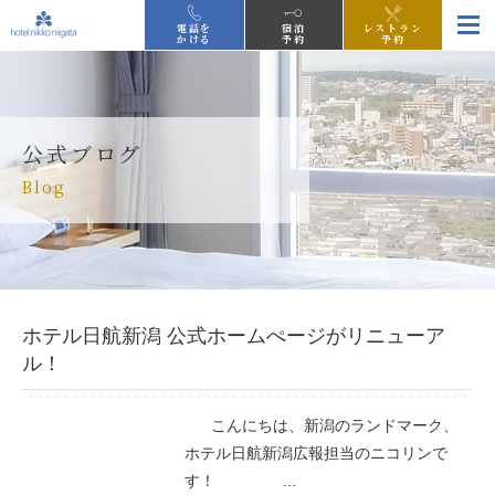
電話を
宿泊
レストラン
かける
予約
予約
公式ブログ
Blog
ホテル日航新潟 公式ホームぺージがリニューア
ル！
こんにちは、新潟のランドマーク、
ホテル日航新潟広報担当のニコリンで
す！ …