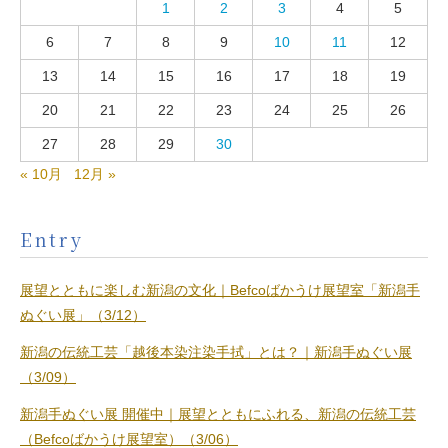
1
2
3
4
5
6
7
8
9
10
11
12
13
14
15
16
17
18
19
20
21
22
23
24
25
26
27
28
29
30
« 10月
12月 »
Entry
展望とともに楽しむ新潟の文化｜Befcoばかうけ展望室「新潟手
ぬぐい展」（3/12）
新潟の伝統工芸「越後本染注染手拭」とは？｜新潟手ぬぐい展
（3/09）
新潟手ぬぐい展 開催中｜展望とともにふれる、新潟の伝統工芸
（Befcoばかうけ展望室）（3/06）